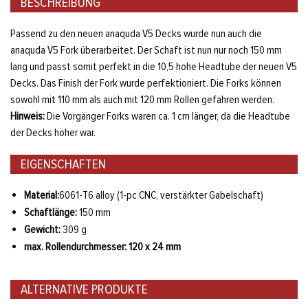
BESCHREIBUNG
Passend zu den neuen anaquda V5 Decks wurde nun auch die
anaquda V5 Fork überarbeitet. Der Schaft ist nun nur noch 150 mm
lang und passt somit perfekt in die 10,5 hohe Headtube der neuen V5
Decks. Das Finish der Fork wurde perfektioniert. Die Forks können
sowohl mit 110 mm als auch mit 120 mm Rollen gefahren werden.
Hinweis:
Die Vorgänger Forks waren ca. 1 cm länger, da die Headtube
der Decks höher war.
EIGENSCHAFTEN
Material:
6061-T6 alloy (1-pc CNC, verstärkter Gabelschaft)
Schaftlänge:
150 mm
Gewicht:
309 g
max. Rollendurchmesser: 120 x 24 mm
ALTERNATIVE PRODUKTE