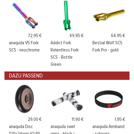
72,95 €
49,95 €
64,95 €
anaquda V5 Fork
Addict Fork
Bestial Wolf SCS
SCS - neochrome
Relentless Fork
Fork Pro - gold
SCS - Bottle
Green
DAZU PASSEND
29,00 €
11,90 €
1,95 €
anaquda Disc
anaquda swirl
anaquda Armband
120x24mm V2 RS
grips - black /
- schwarz