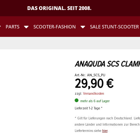
DAS ORIGINAL. SEIT 2008.
PARTS
SCOOTER-FASHION
SALE STUNT-SCOOTER
ANAQUDA SCS CLAMP
Art.-Nr.: AN_SCS_PU
29,90 €
zzgl.
Versandkosten
mehr als 6 auf Lager
Lieferzeit 1-2 Tage *
* Gilt für Lieferungen nach Deutschland. Liefe
andere Länder und Informationen zur Berec
Liefertermins siehe
hier
.