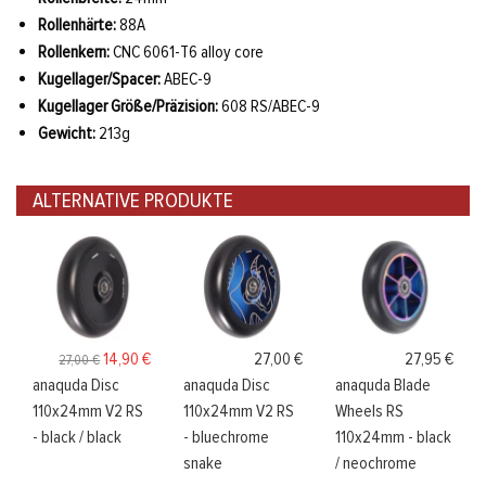
Rollenhärte:
88A
Rollenkern:
CNC 6061-T6 alloy core
Kugellager/Spacer:
ABEC-9
Kugellager Größe/Präzision:
608 RS/ABEC-9
Gewicht:
213g
ALTERNATIVE PRODUKTE
14,90 €
27,00 €
27,95 €
27,00 €
anaquda Disc
anaquda Disc
anaquda Blade
110x24mm V2 RS
110x24mm V2 RS
Wheels RS
- black / black
- bluechrome
110x24mm - black
snake
/ neochrome