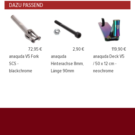
DAZU PASSEND
72,95 €
2,90 €
119,90 €
anaquda V5 Fork
anaquda
anaquda Deck V5
SCS -
Hinterachse 8mm,
/ 50 x 12 cm -
blackchrome
Länge 90mm
neochrome