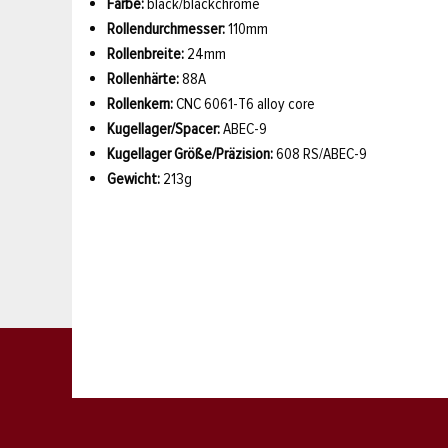
Farbe:
black/blackchrome
Rollendurchmesser:
110mm
Rollenbreite:
24mm
Rollenhärte:
88A
Rollenkern:
CNC 6061-T6 alloy core
Kugellager/Spacer:
ABEC-9
Kugellager Größe/Präzision:
608 RS/ABEC-9
Gewicht:
213g