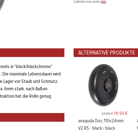
Liefertermins siehe
hier
.
ALTERNATIVE PRODUKTE
heels in "black/blackchrome"
it. Die maximale Lebensdauer wird
ie Lager vor Staub und Schmutz.
ca. 6mm stark, nach Außen
truktion hat die Rolle genug
14,90 €
27,00 €
anaquda Disc 110x24mm
V2 RS - black / black