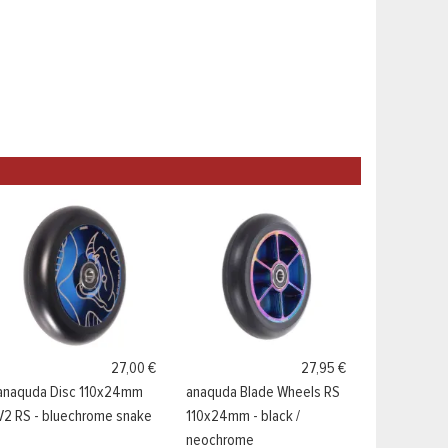
27,00 €
27,95 €
anaquda Disc 110x24mm
anaquda Blade Wheels RS
V2 RS - bluechrome snake
110x24mm - black /
neochrome