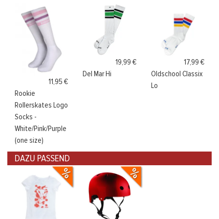
19,99 €
17,99 €
Del Mar Hi
Oldschool Classix
11,95 €
Lo
Rookie
Rollerskates Logo
Socks -
White/Pink/Purple
(one size)
DAZU PASSEND