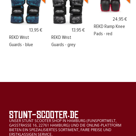
24,95 €
REKD Ramp Knee
13,95 €
13,95 €
Pads - red
REKD Wrist
REKD Wrist
Guards - blue
Guards - grey
UNSER STUNT SCOOTER SHOP IN HAMBURG (FUNSPORTWELT,
GASSTRASSE 16, 22761 HAMBURG) UND DIE ONLINE-PLATTFORM
BIETEN EIN SPEZIALISIERTES SORTIMENT, FAIRE PREISE UND
ERSTKLASSIGEN SERVICE.