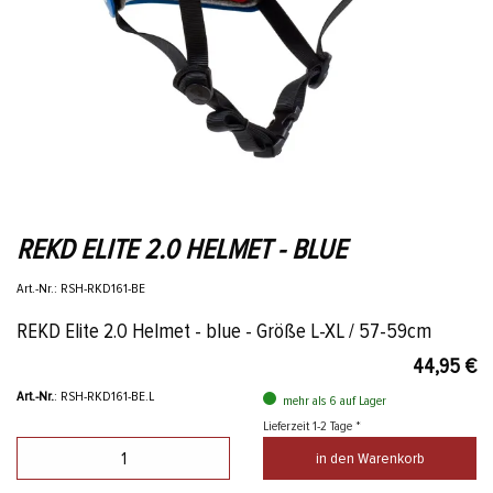
REKD ELITE 2.0 HELMET - BLUE
Art.-Nr.: RSH-RKD161-BE
REKD Elite 2.0 Helmet - blue - Größe L-XL / 57-59cm
44,95 €
Art.-Nr.
: RSH-RKD161-BE.L
mehr als 6 auf Lager
Lieferzeit 1-2 Tage *
in den Warenkorb