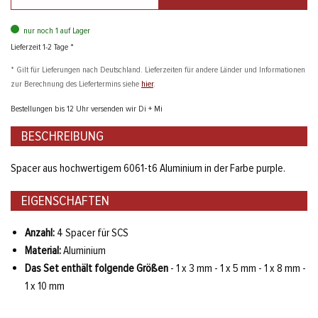
nur noch 1 auf Lager
Lieferzeit 1-2 Tage *
* Gilt für Lieferungen nach Deutschland. Lieferzeiten für andere Länder und Informationen
zur Berechnung des Liefertermins siehe
hier
.
Bestellungen bis 12 Uhr versenden wir Di + Mi
BESCHREIBUNG
Spacer aus hochwertigem 6061-t6 Aluminium in der Farbe purple.
EIGENSCHAFTEN
Anzahl:
4 Spacer für SCS
Material:
Aluminium
Das Set enthält folgende Größen
- 1 x 3 mm - 1 x 5 mm - 1 x 8 mm -
1 x 10 mm