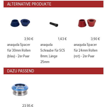
ALTERNATIVE PRODUKTE
3,90 €
1,43 €
3,90 €
anaquda Spacer
anaquda
anaquda Spacer
für 30mm Rollen
Schraube für SCS
für 24mm Rollen
(blau) - 2er Paar
8mm, Länge
(rot) - 2er Paar
25mm
DAZU PASSEND
23,95 €