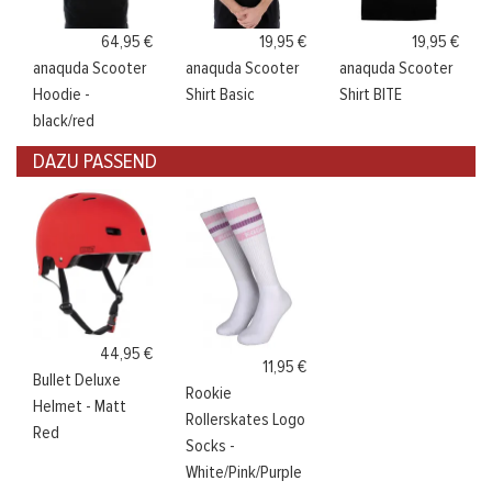
64,95 €
19,95 €
19,95 €
anaquda Scooter
anaquda Scooter
anaquda Scooter
Hoodie -
Shirt Basic
Shirt BITE
black/red
DAZU PASSEND
44,95 €
11,95 €
Bullet Deluxe
Rookie
Helmet - Matt
Rollerskates Logo
Red
Socks -
White/Pink/Purple