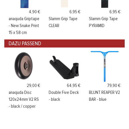
4,90 €
6,95 €
6,95 €
anaquda Griptape
Slamm Grip Tape
Slamm Grip Tape
- New Snake Print
CLEAR
PYRAMID
15 x 58 cm
DAZU PASSEND
29,00 €
64,95 €
79,90 €
anaquda Disc
Double Five Deck
BLUNT REAPER V2
120x24mm V2 RS
- black
BAR - blue
- black / copper