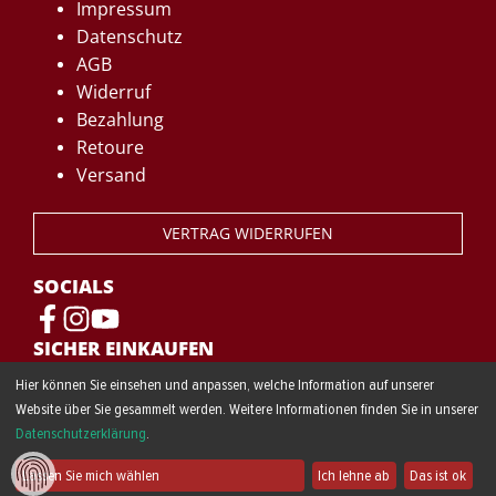
Impressum
Datenschutz
AGB
Widerruf
Bezahlung
Retoure
Versand
VERTRAG WIDERRUFEN
SOCIALS
SICHER EINKAUFEN
Hier können Sie einsehen und anpassen, welche Information auf unserer
Website über Sie gesammelt werden. Weitere Informationen finden Sie in unserer
Datenschutzerklärung
.
Lassen Sie mich wählen
Ich lehne ab
Das ist ok
© 2023 STUNT-SCOOTER.DE