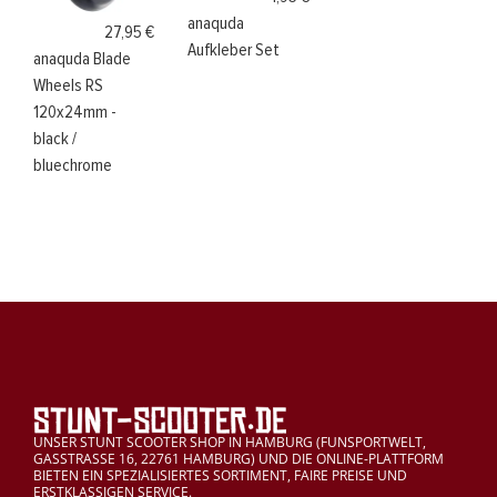
anaquda
27,95 €
Aufkleber Set
anaquda Blade
Wheels RS
120x24mm -
black /
bluechrome
UNSER STUNT SCOOTER SHOP IN HAMBURG (FUNSPORTWELT,
GASSTRASSE 16, 22761 HAMBURG) UND DIE ONLINE-PLATTFORM
BIETEN EIN SPEZIALISIERTES SORTIMENT, FAIRE PREISE UND
ERSTKLASSIGEN SERVICE.