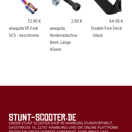
72,95 €
2,90 €
64,95 €
anaquda V5 Fork
anaquda
Double Five Deck
SCS - neochrome
Vorderradachse
- black
8mm, Länge
45mm
UNSER STUNT SCOOTER SHOP IN HAMBURG (FUNSPORTWELT,
GASSTRASSE 16, 22761 HAMBURG) UND DIE ONLINE-PLATTFORM
BIETEN EIN SPEZIALISIERTES SORTIMENT, FAIRE PREISE UND