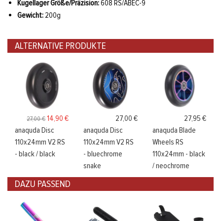
Kugellager Größe/Präzision:
608 RS/ABEC-9
Gewicht:
200g
ALTERNATIVE PRODUKTE
14,90 €
27,00 €
27,95 €
27,00 €
anaquda Disc
anaquda Disc
anaquda Blade
110x24mm V2 RS
110x24mm V2 RS
Wheels RS
- black / black
- bluechrome
110x24mm - black
snake
/ neochrome
DAZU PASSEND