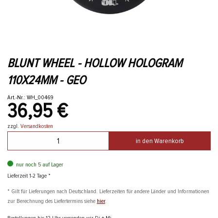
BLUNT WHEEL - HOLLOW HOLOGRAM
110X24MM - GEO
Art.-Nr.: WH_00469
36,95 €
zzgl.
Versandkosten
in den Warenkorb
nur noch 5 auf Lager
Lieferzeit 1-2 Tage *
* Gilt für Lieferungen nach Deutschland. Lieferzeiten für andere Länder und Informationen
zur Berechnung des Liefertermins siehe
hier
.