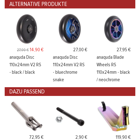
ALTERNATIVE PRODUKTE
14,90 €
27,00 €
27,95 €
27,00 €
anaquda Disc
anaquda Disc
anaquda Blade
110x24mm V2 RS
110x24mm V2 RS
Wheels RS
- black / black
- bluechrome
110x24mm - black
snake
/ neochrome
DAZU PASSEND
72,95 €
2,90 €
119,90 €