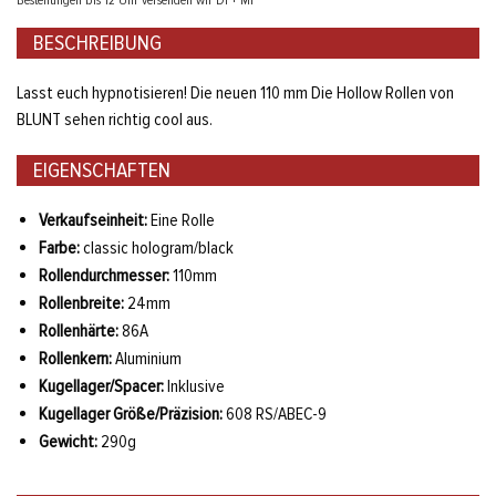
Bestellungen bis 12 Uhr versenden wir Di + Mi
BESCHREIBUNG
Lasst euch hypnotisieren! Die neuen 110 mm Die Hollow Rollen von
BLUNT sehen richtig cool aus.
EIGENSCHAFTEN
Verkaufseinheit:
Eine Rolle
Farbe:
classic hologram/black
Rollendurchmesser:
110mm
Rollenbreite:
24mm
Rollenhärte:
86A
Rollenkern:
Aluminium
Kugellager/Spacer:
Inklusive
Kugellager Größe/Präzision:
608 RS/ABEC-9
Gewicht:
290g