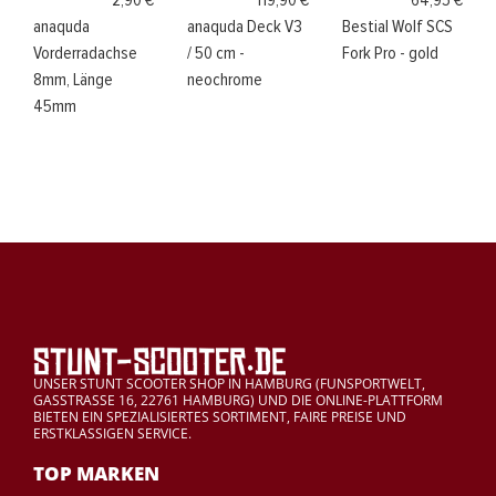
2,90 €
119,90 €
64,95 €
anaquda
anaquda Deck V3
Bestial Wolf SCS
Vorderradachse
/ 50 cm -
Fork Pro - gold
8mm, Länge
neochrome
45mm
UNSER STUNT SCOOTER SHOP IN HAMBURG (FUNSPORTWELT,
GASSTRASSE 16, 22761 HAMBURG) UND DIE ONLINE-PLATTFORM
BIETEN EIN SPEZIALISIERTES SORTIMENT, FAIRE PREISE UND
ERSTKLASSIGEN SERVICE.
TOP MARKEN