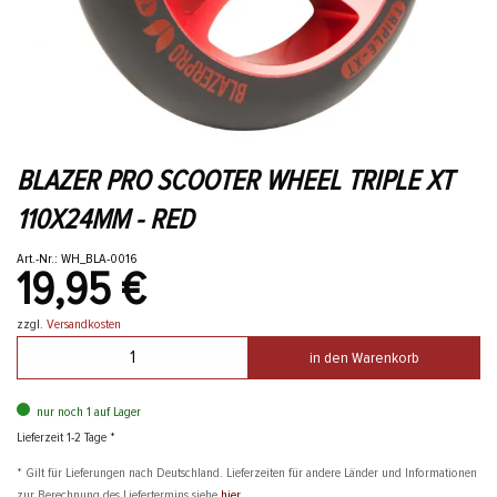
BLAZER PRO SCOOTER WHEEL TRIPLE XT
110X24MM - RED
Art.-Nr.: WH_BLA-0016
19,95 €
zzgl.
Versandkosten
in den Warenkorb
nur noch 1 auf Lager
Lieferzeit 1-2 Tage *
* Gilt für Lieferungen nach Deutschland. Lieferzeiten für andere Länder und Informationen
zur Berechnung des Liefertermins siehe
hier
.