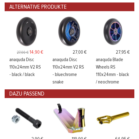
ALTERNATIVE PRODUKTE
14,90 €
27,00 €
27,95 €
27,00 €
anaquda Disc
anaquda Disc
anaquda Blade
110x24mm V2 RS
110x24mm V2 RS
Wheels RS
- black / black
- bluechrome
110x24mm - black
snake
/ neochrome
DAZU PASSEND