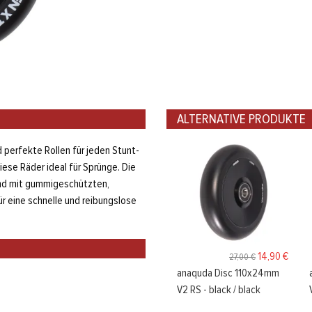
ALTERNATIVE PRODUKTE
 perfekte Rollen für jeden Stunt-
ese Räder ideal für Sprünge. Die
 und mit gummigeschützten,
 eine schnelle und reibungslose
14,90 €
27,00 €
anaquda Disc 110x24mm
V2 RS - black / black