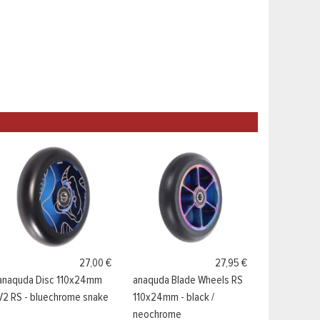
27,00 €
27,95 €
anaquda Disc 110x24mm
anaquda Blade Wheels RS
V2 RS - bluechrome snake
110x24mm - black /
neochrome