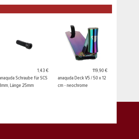
1,43 €
119,90 €
anaquda Schraube für SCS
anaquda Deck V5 / 50 x 12
8mm, Länge 25mm
cm - neochrome