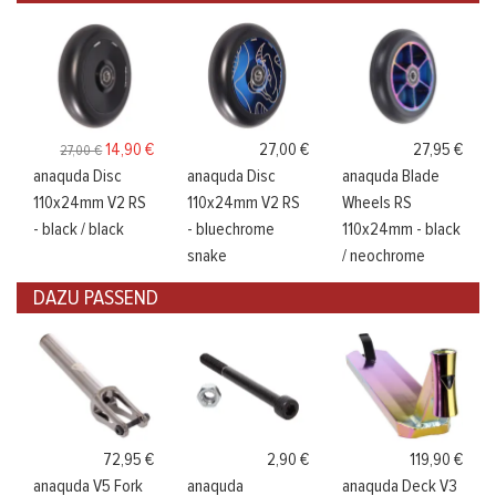
14,90 €
27,00 €
27,95 €
27,00 €
anaquda Disc
anaquda Disc
anaquda Blade
110x24mm V2 RS
110x24mm V2 RS
Wheels RS
- black / black
- bluechrome
110x24mm - black
snake
/ neochrome
DAZU PASSEND
72,95 €
2,90 €
119,90 €
anaquda V5 Fork
anaquda
anaquda Deck V3