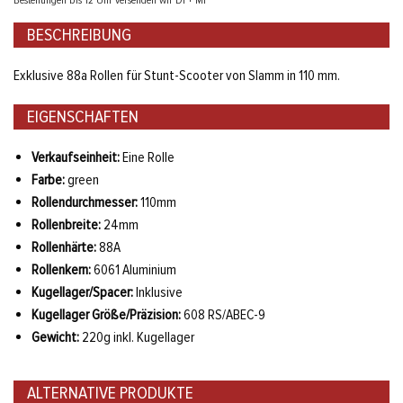
Bestellungen bis 12 Uhr versenden wir Di + Mi
BESCHREIBUNG
Exklusive 88a Rollen für Stunt-Scooter von Slamm in 110 mm.
EIGENSCHAFTEN
Verkaufseinheit:
Eine Rolle
Farbe:
green
Rollendurchmesser:
110mm
Rollenbreite:
24mm
Rollenhärte:
88A
Rollenkern:
6061 Aluminium
Kugellager/Spacer:
Inklusive
Kugellager Größe/Präzision:
608 RS/ABEC-9
Gewicht:
220g inkl. Kugellager
ALTERNATIVE PRODUKTE