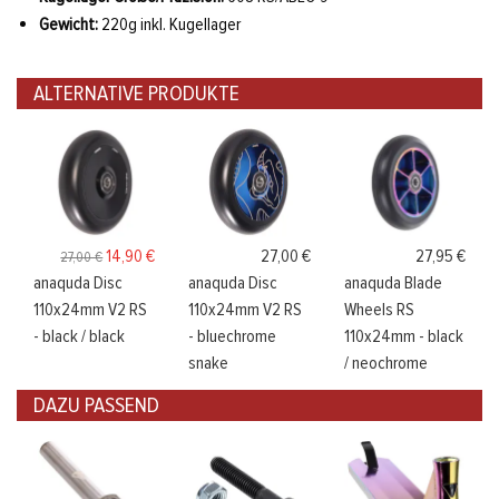
Gewicht:
220g inkl. Kugellager
ALTERNATIVE PRODUKTE
14,90 €
27,00 €
27,95 €
27,00 €
anaquda Disc
anaquda Disc
anaquda Blade
110x24mm V2 RS
110x24mm V2 RS
Wheels RS
- black / black
- bluechrome
110x24mm - black
snake
/ neochrome
DAZU PASSEND