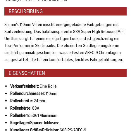
Bestellungen bis 12 Uhr versenden wir Di + Mi
BESCHREIBUNG
Slamm's 110mm V-Ten mischt energiegeladene Farbgebungen mit
Spitzenleistung. Das halbtransparente 88A Super High Rebound Mi-T
Urethan sorgt für einen einzigartigen Look und ist gleichzeitig ein
Top-Performer in Skateparks. Die eloxierten Goldlegierungskerne
sind mit gummiabgeschirmten, wasserfesten ABEC-9 Chromlagern
ausgestattet, die für ein komfortables, leichtes Fahrgefühl sorgen.
EIGENSCHAFTEN
Verkaufseinheit:
Eine Rolle
Rollendurchmesser:
110mm
Rollenbreite:
24mm
Rollenhärte:
88A
Rollenkern:
6061 Aluminium
Kugellager/Spacer:
Inklusive
Kugellager Größe/Präzision:
608 RS/ABEC-9