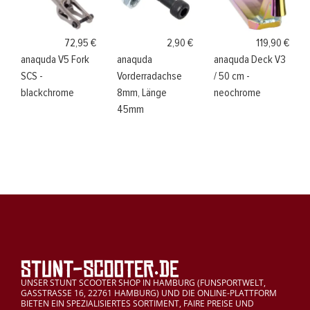
72,95 €
2,90 €
119,90 €
anaquda V5 Fork
anaquda
anaquda Deck V3
SCS -
Vorderradachse
/ 50 cm -
blackchrome
8mm, Länge
neochrome
45mm
UNSER STUNT SCOOTER SHOP IN HAMBURG (FUNSPORTWELT,
GASSTRASSE 16, 22761 HAMBURG) UND DIE ONLINE-PLATTFORM
BIETEN EIN SPEZIALISIERTES SORTIMENT, FAIRE PREISE UND