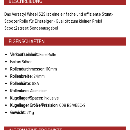
BESCHREIBUNG
Das Versatyl Wheel S2S ist eine einfache und effiziente Stunt-
Scooter Rolle für Einsteiger - Qualität zum kleinen Preis!
Scoot2street Sonderausgabe!
EIGENSCHAFTEN
Verkaufseinheit:
Eine Rolle
Farbe:
Silber
Rollendurchmesser:
110mm
Rollenbreite:
24mm
Rollenhärte:
88A
Rollenkern:
Aluminium
Kugellager/Spacer:
Inklusive
Kugellager Größe/Präzision:
608 RS/ABEC-9
Gewicht:
211g