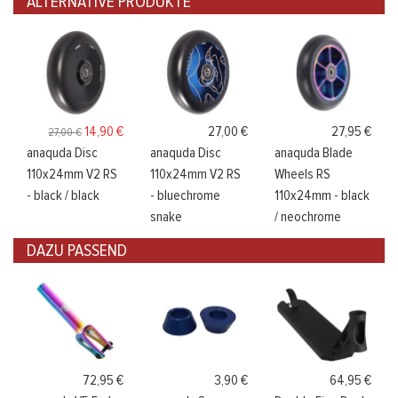
ALTERNATIVE PRODUKTE
14,90 €
27,00 €
27,95 €
27,00 €
anaquda Disc
anaquda Disc
anaquda Blade
110x24mm V2 RS
110x24mm V2 RS
Wheels RS
- black / black
- bluechrome
110x24mm - black
snake
/ neochrome
DAZU PASSEND
72,95 €
3,90 €
64,95 €