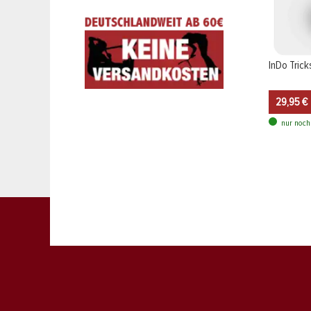
InDo Tric
29,95 €
nur noch