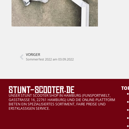
VORIGER
Sommerfest 2022 am 03.09.2022
TO
UNSER STUNT SCOOTER SHOP IN HAMBURG (FUNSPORTWELT,
GASSTRASSE 16, 22761 HAMBURG) UND DIE ONLINE-PLATTFORM
BIETEN EIN SPEZIALISIERTES SORTIMENT, FAIRE PREISE UND
ERSTKLASSIGEN SERVICE.