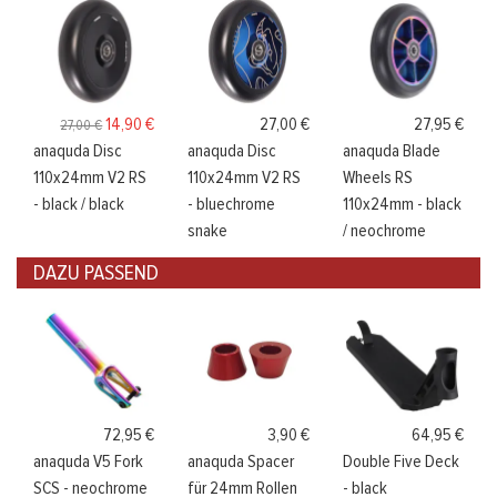
14,90 €
27,00 €
27,95 €
27,00 €
anaquda Disc
anaquda Disc
anaquda Blade
110x24mm V2 RS
110x24mm V2 RS
Wheels RS
- black / black
- bluechrome
110x24mm - black
snake
/ neochrome
DAZU PASSEND
72,95 €
3,90 €
64,95 €
anaquda V5 Fork
anaquda Spacer
Double Five Deck
SCS - neochrome
für 24mm Rollen
- black