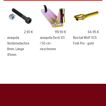
2,90 €
119,90 €
64,95 €
anaquda
anaquda Deck V3
Bestial Wolf SCS
Vorderradachse
/ 50 cm -
Fork Pro - gold
8mm, Länge
neochrome
45mm