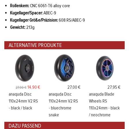
Rollenkern:
CNC 6061-T6 alloy core
Kugellager/Spacer:
ABEC-9
Kugellager Größe/Präzision:
608 RS/ABEC-9
Gewicht:
213g
ALTERNATIVE PRODUKTE
14,90 €
27,00 €
27,95 €
27,00 €
anaquda Disc
anaquda Disc
anaquda Blade
110x24mm V2 RS
110x24mm V2 RS
Wheels RS
- black / black
- bluechrome
110x24mm - black
snake
/ neochrome
DAZU PASSEND