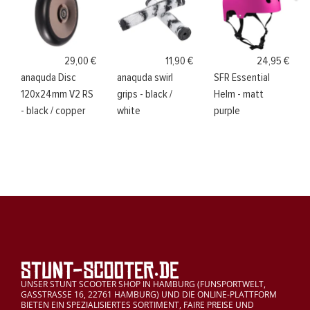
29,00 €
11,90 €
24,95 €
anaquda Disc
anaquda swirl
SFR Essential
120x24mm V2 RS
grips - black /
Helm - matt
- black / copper
white
purple
UNSER STUNT SCOOTER SHOP IN HAMBURG (FUNSPORTWELT,
GASSTRASSE 16, 22761 HAMBURG) UND DIE ONLINE-PLATTFORM
BIETEN EIN SPEZIALISIERTES SORTIMENT, FAIRE PREISE UND