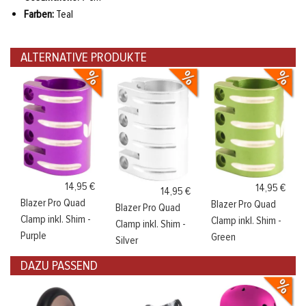
Farben:
Teal
ALTERNATIVE PRODUKTE
14,95 €
14,95 €
14,95 €
Blazer Pro Quad
Blazer Pro Quad
Blazer Pro Quad
Clamp inkl. Shim -
Clamp inkl. Shim -
Clamp inkl. Shim -
Purple
Green
Silver
DAZU PASSEND