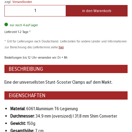
zzgl.
Versandkosten
in den Warenkorb
nur noch 4 auf Lager
Lieferzeit 1-2 Tage *
* Gilt für Lieferungen nach Deutschland. Lieferzeiten für andere Länder und Informationen
zur Berechnung des Liefertermins siehe
hier
.
Bestellungen bis 12 Uhr versenden wir Di + Mi
BESCHREIBUNG
Eine der universellsten Stunt-Scooter Clamps auf dem Markt.
EIGENSCHAFTEN
Material:
6061 Aluminium T6-Legierung
Durchmesser:
34,9 mm (oversized) | 31,8 mm Shim Converter
Gewicht:
150g
Gesamthöhe:
7 cm