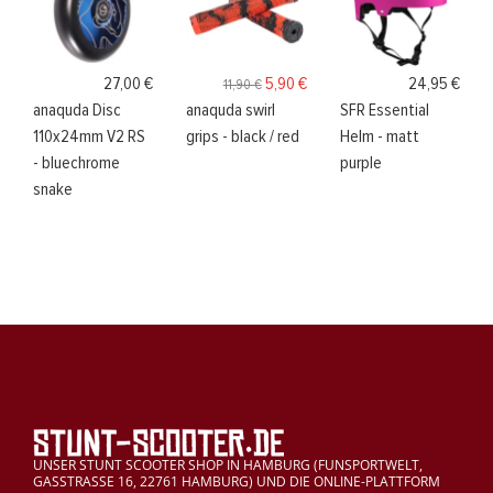
27,00 €
5,90 €
24,95 €
11,90 €
anaquda Disc
anaquda swirl
SFR Essential
110x24mm V2 RS
grips - black / red
Helm - matt
- bluechrome
purple
snake
UNSER STUNT SCOOTER SHOP IN HAMBURG (FUNSPORTWELT,
GASSTRASSE 16, 22761 HAMBURG) UND DIE ONLINE-PLATTFORM