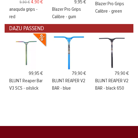
4,90 €
9,95 €
9,90 €
Blazer Pro Grips
anaquda grips -
Blazer Pro Grips
Calibre - green
red
Calibre - gum
DAZU PASSEND
99,95 €
79,90 €
79,90 €
BLUNT Reaper Bar
BLUNT REAPER V2
BLUNT REAPER V2
V3 SCS - oilslick
BAR - blue
BAR - black 650