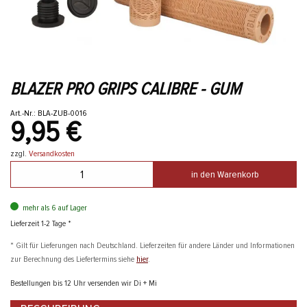
BLAZER PRO GRIPS CALIBRE - GUM
Art.-Nr.: BLA-ZUB-0016
9,95 €
zzgl.
Versandkosten
in den Warenkorb
mehr als 6 auf Lager
Lieferzeit 1-2 Tage *
* Gilt für Lieferungen nach Deutschland. Lieferzeiten für andere Länder und Informationen
zur Berechnung des Liefertermins siehe
hier
.
Bestellungen bis 12 Uhr versenden wir Di + Mi