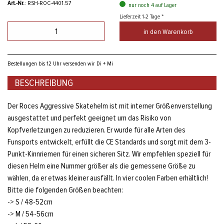
Art.-Nr.
: RSH-ROC-4401.57
nur noch 4 auf Lager
Lieferzeit 1-2 Tage *
in den Warenkorb
Bestellungen bis 12 Uhr versenden wir Di + Mi
BESCHREIBUNG
Der Roces Aggressive Skatehelm ist mit interner Größenverstellung
ausgestattet und perfekt geeignet um das Risiko von
Kopfverletzungen zu reduzieren. Er wurde für alle Arten des
Funsports entwickelt, erfüllt die CE Standards und sorgt mit dem 3-
Punkt-Kinnriemen für einen sicheren Sitz. Wir empfehlen speziell für
diesen Helm eine Nummer größer als die gemessene Größe zu
wählen, da er etwas kleiner ausfällt. In vier coolen Farben erhältlich!
Bitte die folgenden Größen beachten:
-> S / 48-52cm
-> M / 54-56cm