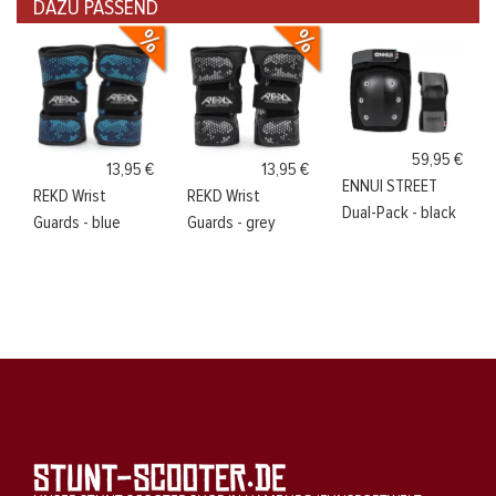
DAZU PASSEND
59,95 €
13,95 €
13,95 €
ENNUI STREET
REKD Wrist
REKD Wrist
Dual-Pack - black
Guards - blue
Guards - grey