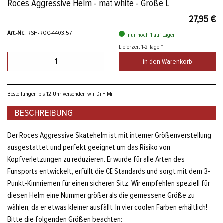
Roces Aggressive Helm - mat white - Größe L
27,95 €
Art.-Nr.
: RSH-ROC-4403.57
nur noch 1 auf Lager
Lieferzeit 1-2 Tage *
in den Warenkorb
Bestellungen bis 12 Uhr versenden wir Di + Mi
BESCHREIBUNG
Der Roces Aggressive Skatehelm ist mit interner Größenverstellung
ausgestattet und perfekt geeignet um das Risiko von
Kopfverletzungen zu reduzieren. Er wurde für alle Arten des
Funsports entwickelt, erfüllt die CE Standards und sorgt mit dem 3-
Punkt-Kinnriemen für einen sicheren Sitz. Wir empfehlen speziell für
diesen Helm eine Nummer größer als die gemessene Größe zu
wählen, da er etwas kleiner ausfällt. In vier coolen Farben erhältlich!
Bitte die folgenden Größen beachten: