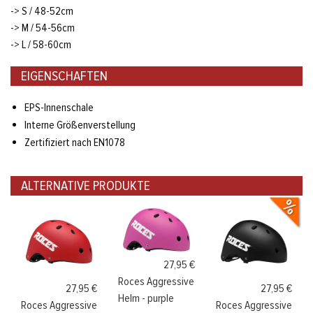
-> S / 48-52cm
-> M / 54-56cm
-> L / 58-60cm
EIGENSCHAFTEN
EPS-Innenschale
Interne Größenverstellung
Zertifiziert nach EN1078
ALTERNATIVE PRODUKTE
27,95 €
Roces Aggressive
27,95 €
27,95 €
Helm - purple
Roces Aggressive
Roces Aggressive