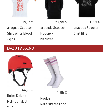
19,95 €
64,95 €
19,95 €
anaquda Scooter
anaquda Scooter
anaquda Scooter
Shirt white Blood
Hoodie -
Shirt BITE
- girls
black/red
DAZU PASSEND
44,95 €
11,95 €
Bullet Deluxe
Rookie
Helmet - Matt
Rollerskates Logo