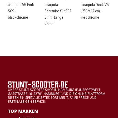
anaquda V5 Fork
anaquda
anaquda Deck V5
SCS -
Schraube für SCS
/ 50 x 12 cm -
blackchrome
8mm, Länge
neochrome
25mm
UNSER STUNT SCOOTER SHOP IN HAMBURG (FUNSPORTWELT,
GASSTRASSE 16, 22761 HAMBURG) UND DIE ONLINE-PLATTFORM
BIETEN EIN SPEZIALISIERTES SORTIMENT, FAIRE PREISE UND
ERSTKLASSIGEN SERVICE.
TOP MARKEN