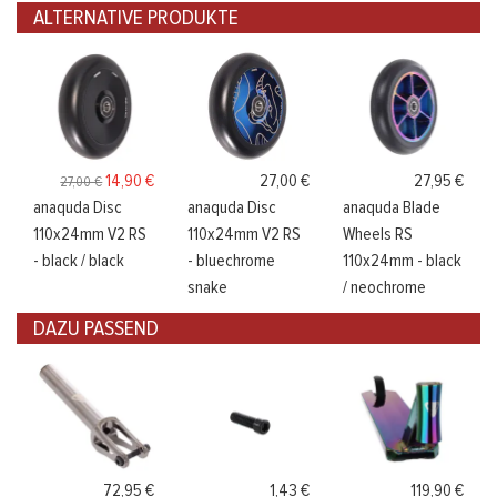
ALTERNATIVE PRODUKTE
14,90 €
27,00 €
27,95 €
27,00 €
anaquda Disc
anaquda Disc
anaquda Blade
110x24mm V2 RS
110x24mm V2 RS
Wheels RS
- black / black
- bluechrome
110x24mm - black
snake
/ neochrome
DAZU PASSEND
72,95 €
1,43 €
119,90 €