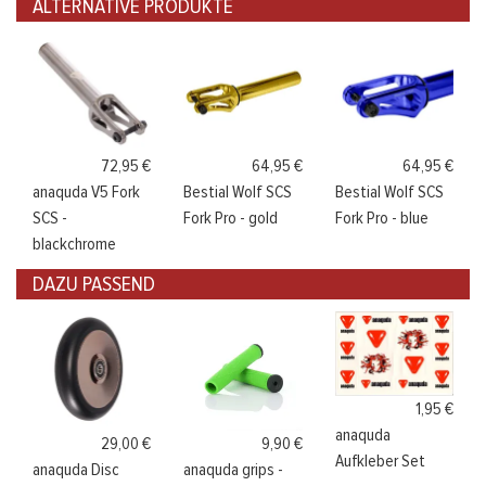
ALTERNATIVE PRODUKTE
72,95 €
64,95 €
64,95 €
anaquda V5 Fork
Bestial Wolf SCS
Bestial Wolf SCS
SCS -
Fork Pro - gold
Fork Pro - blue
blackchrome
DAZU PASSEND
1,95 €
anaquda
29,00 €
9,90 €
Aufkleber Set
anaquda Disc
anaquda grips -