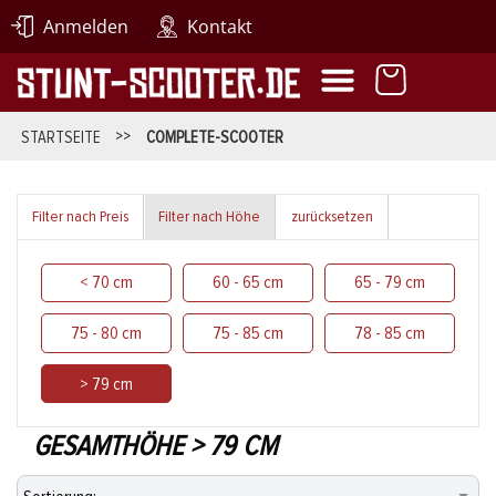
Anmelden
Kontakt
STARTSEITE
>>
COMPLETE-SCOOTER
Filter nach Preis
Filter nach Höhe
zurücksetzen
< 70 cm
60 - 65 cm
65 - 79 cm
75 - 80 cm
75 - 85 cm
78 - 85 cm
> 79 cm
GESAMTHÖHE > 79 CM