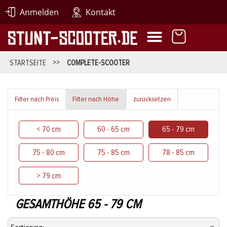
Anmelden
Kontakt
STARTSEITE
>>
COMPLETE-SCOOTER
Filter nach Preis
Filter nach Höhe
zurücksetzen
< 70 cm
60 - 65 cm
65 - 79 cm
75 - 80 cm
75 - 85 cm
78 - 85 cm
> 79 cm
GESAMTHÖHE 65 - 79 CM