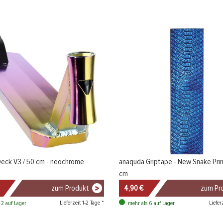
eck V3 / 50 cm - neochrome
anaquda Griptape - New Snake Prin
cm
zum Produkt
4,90 €
zum Pr
Lieferzeit 1-2 Tage *
Liefer
 2 auf Lager
mehr als 6 auf Lager