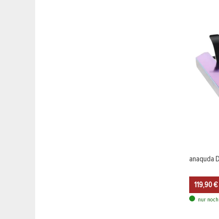
anaquda D
119,90 €
nur noch