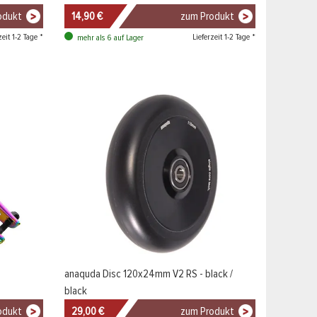
odukt
14,90 €
zum Produkt
zeit 1-2 Tage *
Lieferzeit 1-2 Tage *
mehr als 6 auf Lager
anaquda Disc 120x24mm V2 RS - black /
black
odukt
29,00 €
zum Produkt