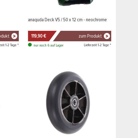
anaquda Deck V5 / 50 x 12 cm - neochrome
odukt
119,90 €
zum Produkt
zeit 1-2 Tage *
Lieferzeit 1-2 Tage *
nur noch 6 auf Lager