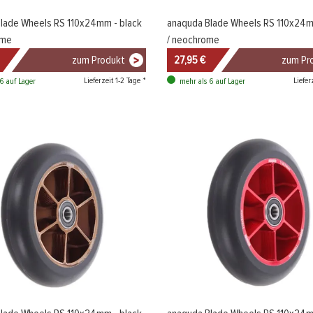
lade Wheels RS 110x24mm - black
anaquda Blade Wheels RS 110x24m
ome
/ neochrome
zum Produkt
27,95 €
zum Pr
Lieferzeit 1-2 Tage *
Liefer
6 auf Lager
mehr als 6 auf Lager