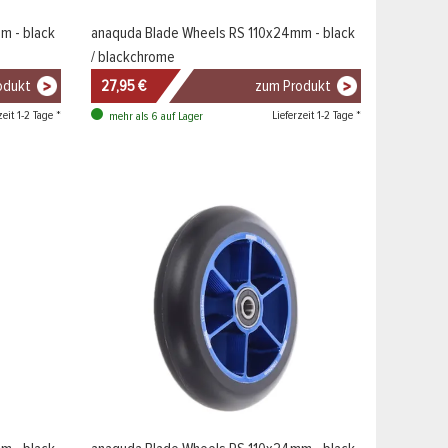
m - black
anaquda Blade Wheels RS 110x24mm - black
/ blackchrome
odukt
27,95 €
zum Produkt
zeit 1-2 Tage *
Lieferzeit 1-2 Tage *
mehr als 6 auf Lager