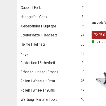
Gabeln | Forks
11
Handgriffe | Grips
31
anaquda V
Klebebänder | Griptape
11
72,95 €
Steuersätze | Headsets
24
mehr als 
Helme | Helmets
35
Pegs
12
Protection | Sicherheit
21
Ständer | Halter | Stands
3
Rollen | Wheels 110mm
26
Rollen | Wheels 120mm
17
Wartung | Parts & Tools
16