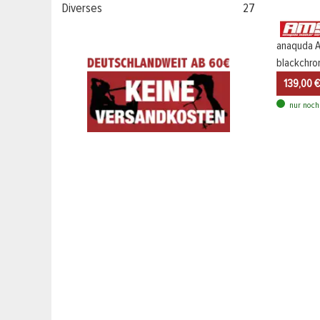
Diverses
27
anaquda A
blackchr
139,00 €
nur noch