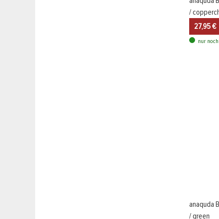
anaquda B
/ copper
27,95 €
nur noch
anaquda B
/ green