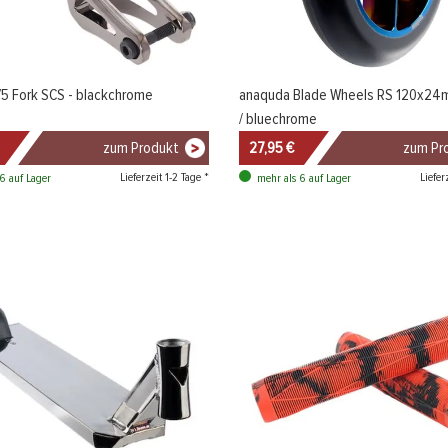
5 Fork SCS - blackchrome
anaquda Blade Wheels RS 120x24m
/ bluechrome
zum Produkt
27,95 €
zum Pr
Lieferzeit 1-2 Tage *
Liefer
6 auf Lager
mehr als 6 auf Lager