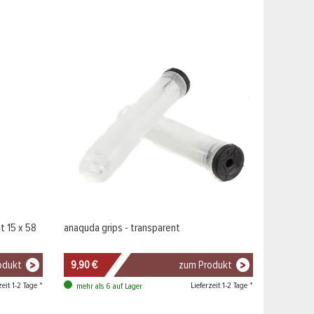
t 15 x 58
anaquda grips - transparent
odukt
9,90 €
zum Produkt
zeit 1-2 Tage *
Lieferzeit 1-2 Tage *
mehr als 6 auf Lager