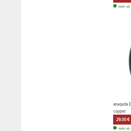
mehr als 
anaquda D
copper
29,00 €
mehr als 