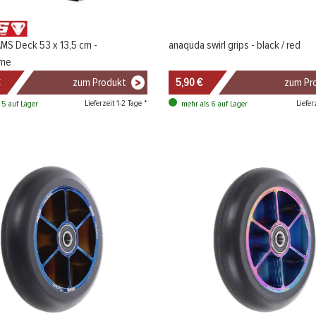
MS Deck 53 x 13,5 cm -
anaquda swirl grips - black / red
ome
zum Produkt
5,90 €
zum Pr
Lieferzeit 1-2 Tage *
Liefer
 5 auf Lager
mehr als 6 auf Lager