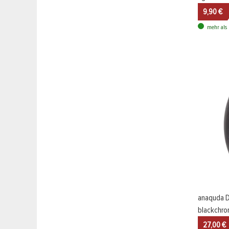
9,90 €
mehr als 
anaquda D
blackchr
27,00 €