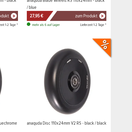
m - black
anaquda Blade Wheels RS 110x24mm - black
/ blue
odukt
27,95 €
zum Produkt
zeit 1-2 Tage *
Lieferzeit 1-2 Tage *
mehr als 6 auf Lager
luechrome
anaquda Disc 110x24mm V2 RS - black / black