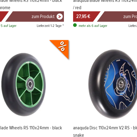
lade Wheels RS 110x24mm - black
anaquda Blade Wheels RS 110x24m
chrome
/ red
zum Produkt
27,95 €
zum Pr
Lieferzeit 1-2 Tage *
Liefer
 5 auf Lager
mehr als 6 auf Lager
lade Wheels RS 110x24mm - black
anaquda Disc 110x24mm V2 RS - b
snake