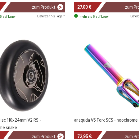
zum Produkt
27,00 €
zum Pr
Lieferzeit 1-2 Tage *
Liefer
6 auf Lager
mehr als 6 auf Lager
isc 110x24mm V2 RS -
anaquda V5 Fork SCS - neochrome
ome snake
zum Produkt
72,95 €
zum Pr