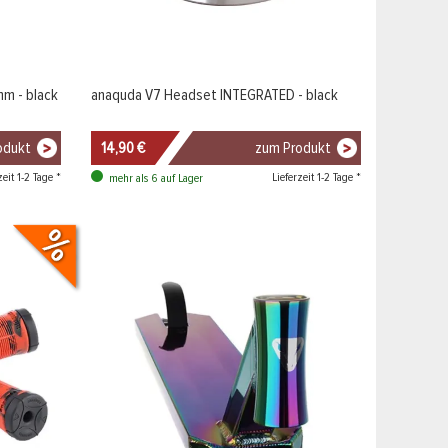
m - black
anaquda V7 Headset INTEGRATED - black
odukt
14,90 €
zum Produkt
zeit 1-2 Tage *
Lieferzeit 1-2 Tage *
mehr als 6 auf Lager