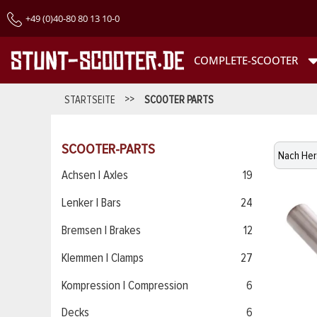
+49 (0)40-80 80 13 10-0
COMPLETE-SCOOTER
STARTSEITE
>>
SCOOTER PARTS
SCOOTER-PARTS
Achsen | Axles
19
Lenker | Bars
24
Bremsen | Brakes
12
Klemmen | Clamps
27
Kompression | Compression
6
Decks
6