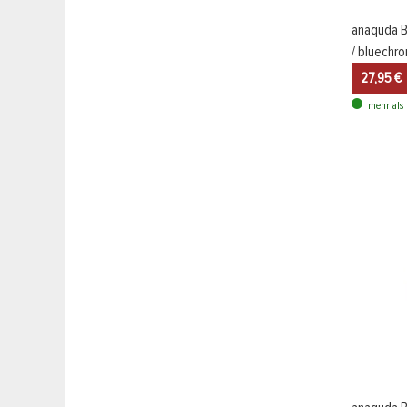
anaquda B
/ bluechr
27,95 €
mehr als 